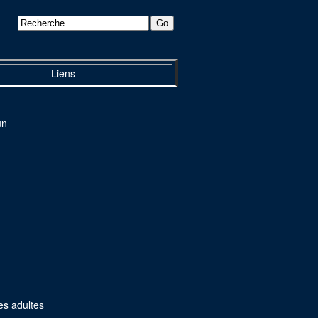
Liens
un
es adultes